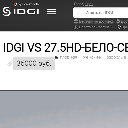
Город:
Орел
Бесплатная доставка
Дос
Оплата при получении
Орё
IDGI VS 27.5HD-БЕЛО-
главная
женские
взрослые
36000 руб.