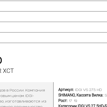
D
R XCT
Артикул:
IDGI VS 27.5 HD
ов в России. Компания
SHIMANO, Кассета Вилка:
вым ценам. IDGI-
Рост:
17
19
во, изготавливаются из
Категории IDGI VS 27.5HD-
сновное преимущество