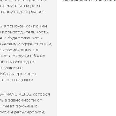
 премиальных рам с
а раму подтверждает
нты японской компании
ю производительность.
е и будет зажимать
е чётким и эффективным,
ть торможения не
отказно служит более
ый велосипед на
втулками с
ANO выдерживает
ивного отдыха и
HIMANO ALTUS, которая
ь в зависимости от
он имеет пружинно-
вкой и регулировкой,