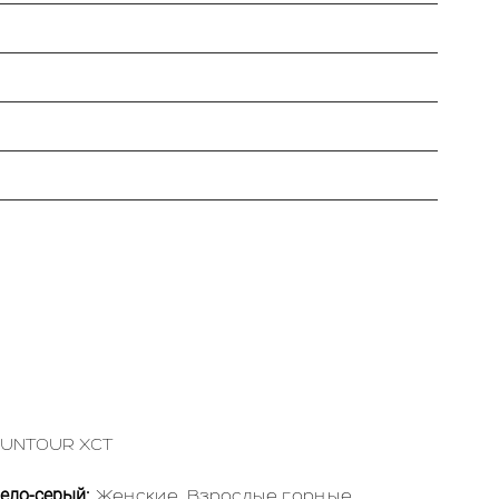
SUNTOUR XCT
Бело-серый:
Женские
Взрослые горные