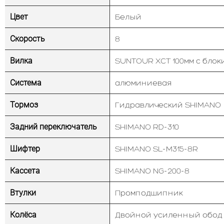
Цвет
Белый
Скорость
8
Вилка
SUNTOUR XCT 100мм с блок
Система
алюминиевая
Тормоз
Гидравлический SHIMANO
Задний переключатель
SHIMANO RD-310
Шифтер
SHIMANO SL-M315-8R
Кассета
SHIMANO NG-200-8
Втулки
Промподшипник
Колёса
Двойной усиленный обод