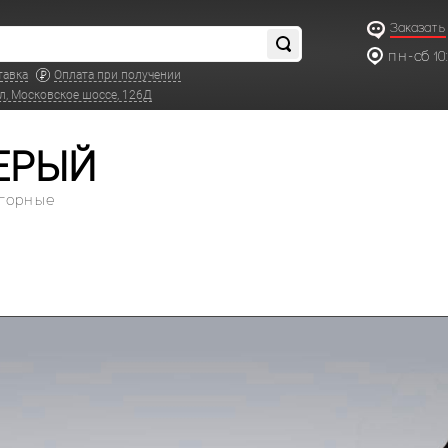
Заказать
пн-сб 10:
18:00
тавка
Оплата при получении
л, Московское шоссе, 126Д
СЕРЫЙ
 горные