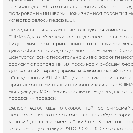
велосипеда IDGI это использование облегчённых,
полированными швами. Пожизненная гарантия н
качество велосипедов IDGI.
На модели IDGI VS 27.5HD используются компоне
SHIMANO, что обеспечивает надежность и высоку
Гидравлический тормоз намного отзывчивей, легч
диск с обеих сторон, что делает торможение боле
центуется сам относительно димка, эффективнос
зависит от загрязнения тросиков и рубашек, без
длительный период времени. Алюминиевый горн
оборудовании SHIMANO с дисковыми тормозами и 
промышленными подшипниками и кассетой SHIM
нагрузку до 130кг. Универсальная модель для акт
городских поездок.
Велосипед оснащен 8-скоростной трансмиссией S
позволяет легко переключаться на любую скорост
условий дороги и имеет лёгкий вес. Кроме того, 
эластомерную вилку SUNTOUR XCT 100мм с блокиро