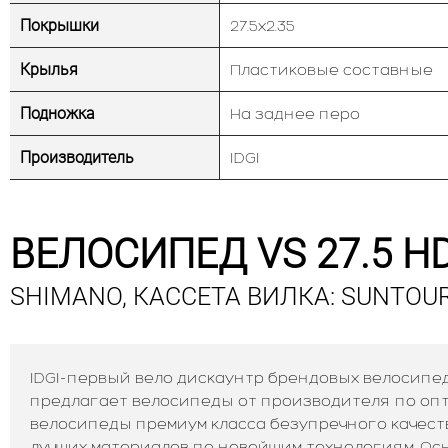
Покрышки
27.5х2.35
Крылья
Пластиковые составные
Подножка
На заднее перо
Производитель
IDGI
ВЕЛОСИПЕД VS 27.5 H
SHIMANO, КАССЕТА ВИЛКА: SUNTOU
IDGI-первый вело дискаунтр брендовых велосипед
предлагает велосипеды от производителя по опто
велосипеды премиум класса безупречного качест
лучших материалов по новейшим технологиям. О