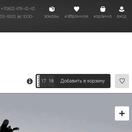
+7(962) 476-42-43
заказы
избранное
корзина
вход
00-19:00, вс 10:00-
Добавить в корзину
17
19