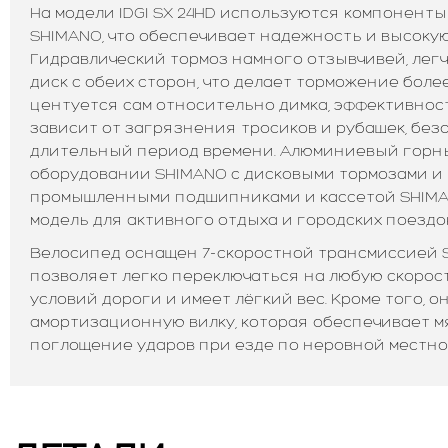
На модели IDGI SX 24HD используются компонент
SHIMANO, что обеспечивает надежность и высоку
Гидравлический тормоз намного отзывчивей, легч
диск с обеих сторон, что делает торможение боле
центуется сам относительно димка, эффективнос
зависит от загрязнения тросиков и рубашек, без
длительный период времени. Алюминиевый горн
оборудовании SHIMANO с дисковыми тормозами и 
промышленными подшипниками и кассетой SHIMA
модель для активного отдыха и городских поездок
Велосипед оснащен 7-скоростной трансмиссией S
позволяет легко переключаться на любую скорост
условий дороги и имеет лёгкий вес. Кроме того, о
амортизационную вилку, которая обеспечивает м
поглощение ударов при езде по неровной местно