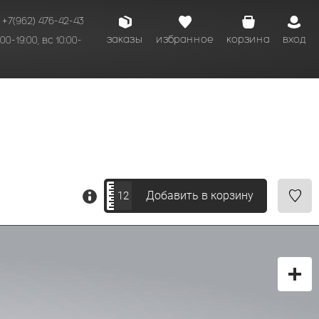
+7(962) 476-42-43
заказы
избранное
корзина
вход
00-19:00, вс 10:00-
Добавить в корзину
12