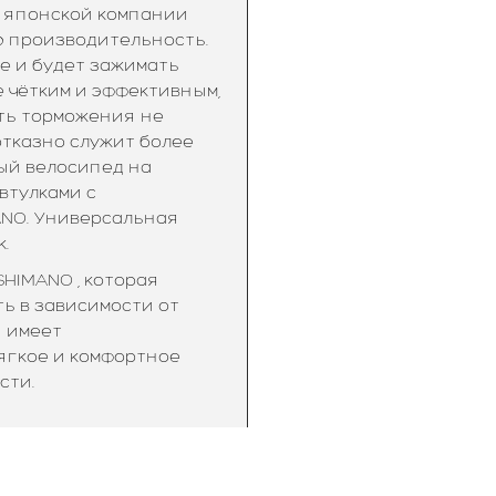
ы японской компании
ю производительность.
е и будет зажимать
е чётким и эффективным,
ть торможения не
отказно служит более
ый велосипед на
втулками с
NO. Универсальная
.
HIMANO , которая
ь в зависимости от
н имеет
ягкое и комфортное
сти.