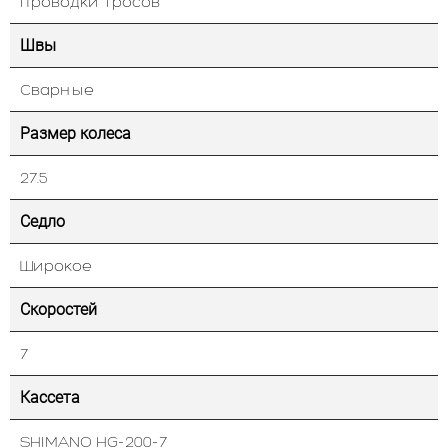
проводки тросов
Швы
Сварные
Размер колеса
27.5
Седло
Широкое
Скоростей
7
Кассета
SHIMANO HG-200-7