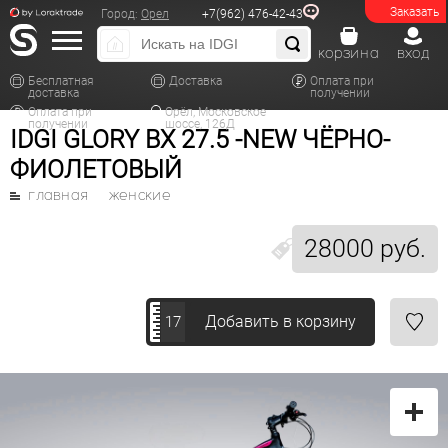
Заказать
Город:
Орел
+7(962) 476-42-43
корзина
вход
Бесплатная
Доставка
Оплата при
доставка
получении
Оплата при
Орёл, Московское
получении
шоссе, 126Д
IDGI GLORY BX 27.5 -NEW ЧЁРНО-
ФИОЛЕТОВЫЙ
главная
женские
28000 руб.
Добавить в корзину
17