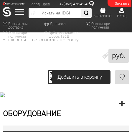
Заказать
Город:
Орел
+7(962) 476-42-43
корзина
вход
Бесплатная
Доставка
Оплата при
доставка
получении
Оплата при
Орёл, Московское
получении
шоссе, 126Д
главная
велосипеды по росту
руб.
Добавить в корзину
ОБОРУДОВАНИЕ